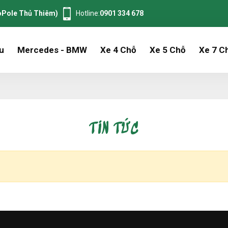
oPole Thủ Thiêm)
Hotline:
0901 334 678
ệu
Mercedes - BMW
Xe 4 Chỗ
Xe 5 Chỗ
Xe 7 C
TIN TỨC