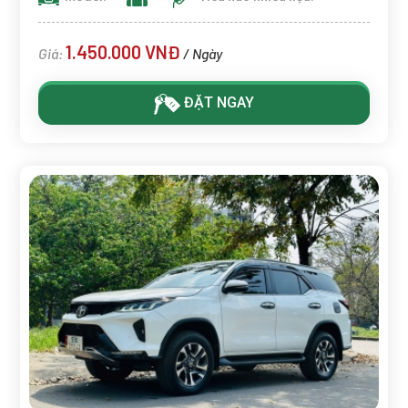
1.450.000 VNĐ
Giá:
/ Ngày
ĐẶT NGAY