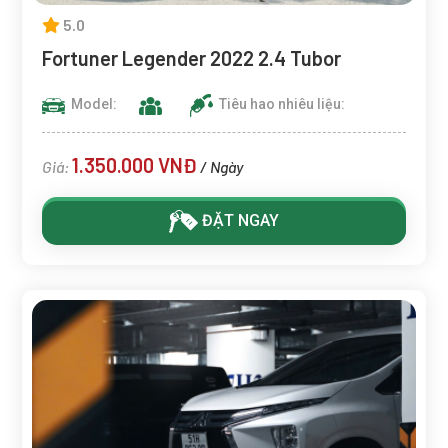
5.0
Fortuner Legender 2022 2.4 Tubor
Model:
Tiêu hao nhiêu liệu:
1.350.000 VNĐ
Giá:
/ Ngày
ĐẶT NGAY