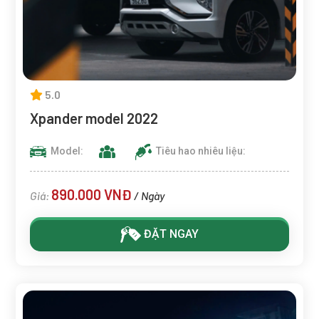
5.0
Xpander model 2022
Model:
Tiêu hao nhiêu liệu:
890.000 VNĐ
Giá:
/ Ngày
ĐẶT NGAY